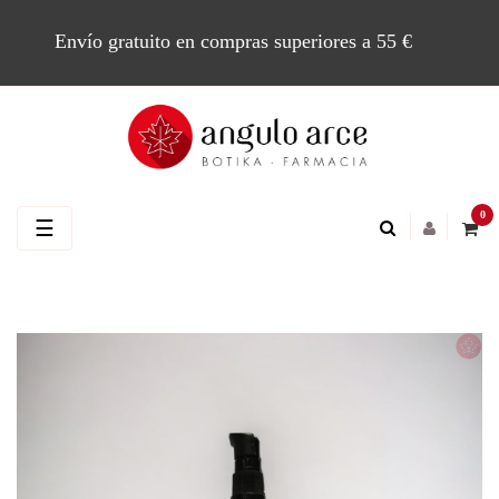
Envío gratuito en compras superiores a 55 €
0
Navegación
☰
de
palanca