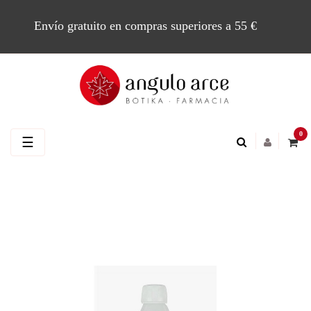
Envío gratuito en compras superiores a 55 €
0
Navegación
☰
de
palanca