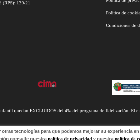
Política de priva
d (RPS): 139/21
Política de cooki
Condiciones de 
ntil quedan EXCLUIDOS del 4% del programa de fidelización. El envío
tras tecnologías para que podamos mejorar su experiencia en n
n consulte nuestra
y nuestra
política de privacidad
política de c