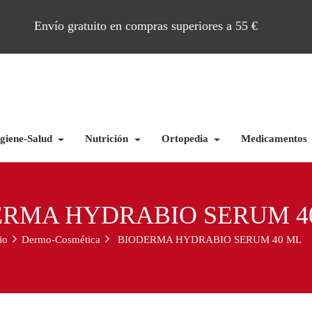
Envío gratuito en compras superiores a 55 €
giene-Salud
Nutrición
Ortopedia
Medicamentos
ERMA HYDRABIO SERUM 4
io
Dermo-Cosmética
BIODERMA HYDRABIO SERUM 40 ML