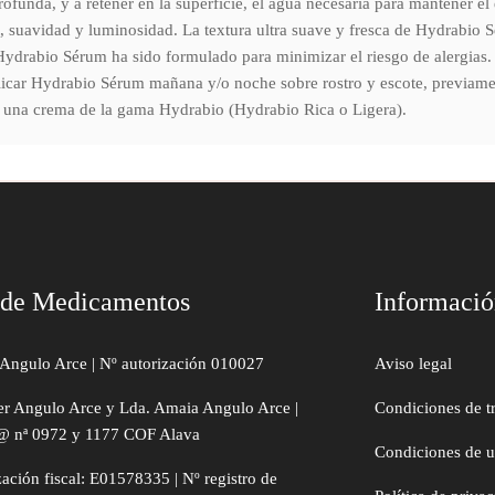
rofunda, y a retener en la superficie, el agua necesaria para mantener el
, suavidad y luminosidad. La textura ultra suave y fresca de Hydrabio S
 Hydrabio Sérum ha sido formulado para minimizar el riesgo de alergias
licar Hydrabio Sérum mañana y/o noche sobre rostro y escote, previam
e una crema de la gama Hydrabio (Hydrabio Rica o Ligera).
 de Medicamentos
Informaci
Angulo Arce | Nº autorización 010027
Aviso legal
er Angulo Arce y Lda. Amaia Angulo Arce |
Condiciones de t
@ nª 0972 y 1177 COF Alava
Condiciones de 
zación fiscal: E01578335 | Nº registro de