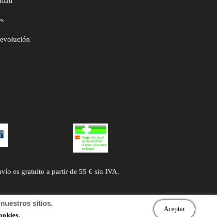
cidad
es
devolución
 es gratuito a partir de 55 € sin IVA.
uestros sitios.
Aceptar
ookies.