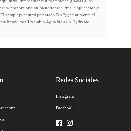
 equilibrio. Intensamente hidratada*** gracias a los
érum proporciona un bienestar real tras la aplicación y
. El complejo natural patentado DAF(r)** aumenta el
ente limpio con Hydrabio Agua láctea o Hydrabio
ón
Redes Sociales
Instagram
ransporte
Facebook
uso