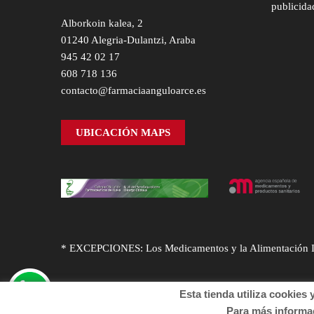
publicida
Alborkoin kalea, 2
01240 Alegria-Dulantzi, Araba
945 42 02 17
608 718 136
contacto@farmaciaanguloarce.es
UBICACIÓN MAPS
* EXCEPCIONES: Los Medicamentos y la Alimentación Infa
Esta tienda utiliza cookies y o
Para más informació