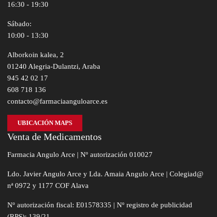
16:30 - 19:30
Sábado:
10:00 - 13:30
Alborkoin kalea, 2
01240 Alegria-Dulantzi, Araba
945 42 02 17
608 718 136
contacto@farmaciaanguloarce.es
UBICACIÓN MAPS
Venta de Medicamentos
Farmacia Angulo Arce | Nº autorización 010027
Ldo. Javier Angulo Arce y Lda. Amaia Angulo Arce | Colegiad@
nª 0972 y 1177 COF Alava
Nº autorización fiscal: E01578335 | Nº registro de publicidad
(RPS): 139/21