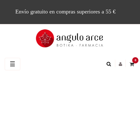
Envío gratuito en compras superiores a 55 €
0
Navegación
☰
de
palanca