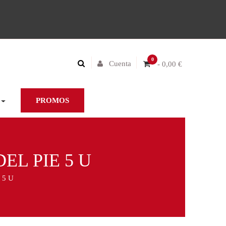
0
Cuenta
- 0,00 €
PROMOS
L PIE 5 U
 5 U