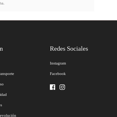
ha.
ón
Redes Sociales
Instagram
ransporte
Facebook
uso
cidad
es
devolución