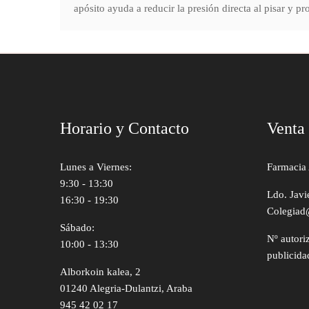
apósito ayuda a reducir la presión directa al pisar y p
Horario y Contacto
Venta
Lunes a Viernes:
Farmacia 
9:30 - 13:30
Ldo. Javi
16:30 - 19:30
Colegiad
Sábado:
Nº autori
10:00 - 13:30
publicida
Alborkoin kalea, 2
01240 Alegria-Dulantzi, Araba
945 42 02 17