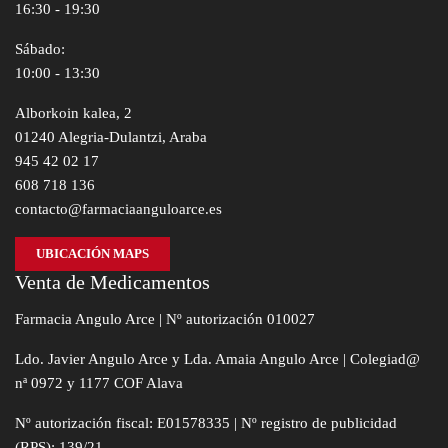
16:30 - 19:30
Sábado:
10:00 - 13:30
Alborkoin kalea, 2
01240 Alegria-Dulantzi, Araba
945 42 02 17
608 718 136
contacto@farmaciaanguloarce.es
UBICACIÓN MAPS
Venta de Medicamentos
Farmacia Angulo Arce | Nº autorización 010027
Ldo. Javier Angulo Arce y Lda. Amaia Angulo Arce | Colegiad@
nª 0972 y 1177 COF Alava
Nº autorización fiscal: E01578335 | Nº registro de publicidad
(RPS): 139/21