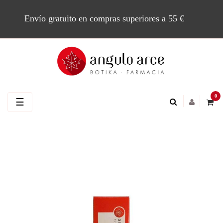
Envío gratuito en compras superiores a 55 €
0
Navegación
☰
de
palanca