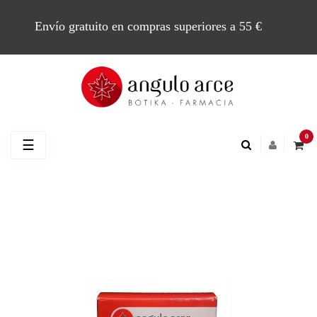
Envío gratuito en compras superiores a 55 €
0
Navegación
☰
de
palanca