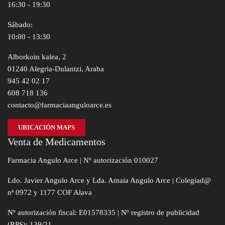
16:30 - 19:30
Sábado:
10:00 - 13:30
Alborkoin kalea, 2
01240 Alegria-Dulantzi, Araba
945 42 02 17
608 718 136
contacto@farmaciaanguloarce.es
UBICACIÓN MAPS
Venta de Medicamentos
Farmacia Angulo Arce | Nº autorización 010027
Ldo. Javier Angulo Arce y Lda. Amaia Angulo Arce | Colegiad@
nª 0972 y 1177 COF Alava
Nº autorización fiscal: E01578335 | Nº registro de publicidad
(RPS): 139/21