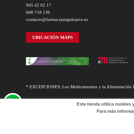
945 42 02 17
608 718 136
contacto@farmaciaanguloarce.es
UBICACIÓN MAPS
* EXCEPCIONES: Los Medicamentos y la Alimentación Infa
Esta tienda utiliza cookies y o
Para más informació
© Desarrollado por
Sogifar
y
DTD Soluciones
. Derechos