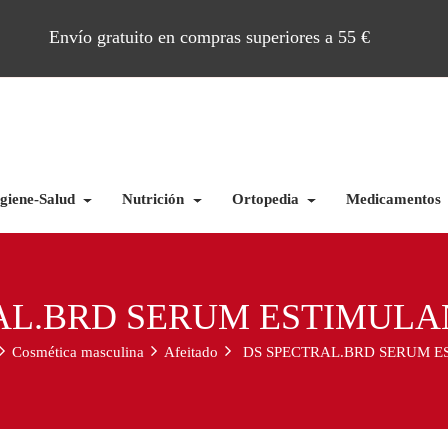
Envío gratuito en compras superiores a 55 €
giene-Salud
Nutrición
Ortopedia
Medicamentos
AL.BRD SERUM ESTIMULA
Cosmética masculina
Afeitado
DS SPECTRAL.BRD SERUM E