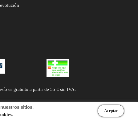
devolución
 es gratuito a partir de 55 € sin IVA.
uestros sitios.
Aceptar
ookies.