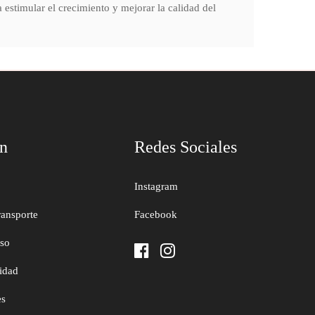
 estimular el crecimiento y mejorar la calidad del
ón
Redes Sociales
Instagram
ransporte
Facebook
uso
cidad
es