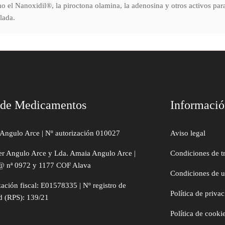
o el Nanoxidil®, la piroctona olamina, la adenosina y otros activos para
lada.
 de Medicamentos
Informaci
Angulo Arce | Nº autorización 010027
Aviso legal
er Angulo Arce y Lda. Amaia Angulo Arce |
Condiciones de t
@ nª 0972 y 1177 COF Alava
Condiciones de 
zación fiscal: E01578335 | Nº registro de
Política de priva
d (RPS): 139/21
Política de cooki